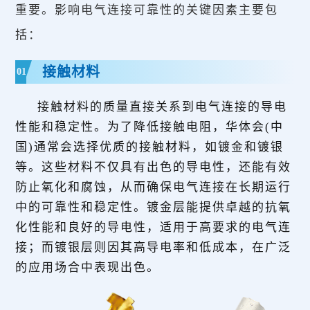
重要。影响电气连接可靠性的关键因素主要包
括：
接触材料
0
1
接触材料的质量直接关系到电气连接的导电
性能和稳定性。为了降低接触电阻，华体会(中
国)通常会选择优质的接触材料，如镀金和镀银
等。这些材料不仅具有出色的导电性，还能有效
防止氧化和腐蚀，从而确保电气连接在长期运行
中的可靠性和稳定性。镀金层能提供卓越的抗氧
化性能和良好的导电性，适用于高要求的电气连
接；而镀银层则因其高导电率和低成本，在广泛
的应用场合中表现出色。