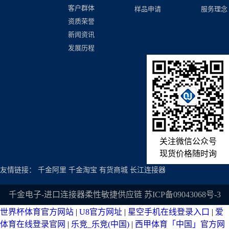
客户群体
样品申请
服务理念
资质荣誉
新闻资讯
发展历程
关注微信公众号
现货价格随时询
友情链接：
千金阿里
千金淘宝
有货商城
长江连接器
千金电子-进口连接器柔性敏捷供应链
苏ICP备09043068号-3
世界杯体育官方网站
|
U8官方网址
|
星空手机在线登录入口
|
爱
体育在线登录官网
|
乐竞_乐竞(中国)
|
西甲体育「中国」官方网