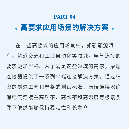
PART
0
4
高要求应用场景的解决方案
在一些高要求的应用场景中，如新能源汽
车、轨道交通和工业自动化等领域，电气连接的
要求更加严格。为了满足这些领域的需求，康瑞
连接器提供了一系列高端连接解决方案。通过精
密的制造工艺和严格的测试标准，康瑞连接器确
保电气连接在高功率、高频率和高温度等极端条
件下依然能够保持稳定性和长寿命