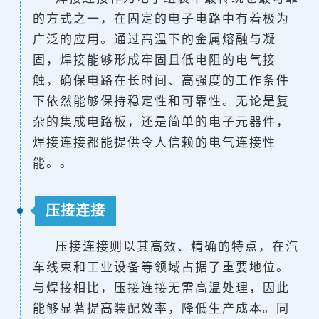
的方式之一，在固定的电子电路中有着极为
广泛的应用。通过高温下的金属熔融与凝
固，焊接能够形成牢固且低电阻的电气接
触，确保电路在长时间、高强度的工作条件
下依然能够保持稳定性和可靠性。无论是复
杂的集成电路板，还是简单的电子元器件，
焊接连接都能提供令人信赖的电气连接性
能。。
压接连接
压接连接则以其高效、精确的特点，在汽
车线束和工业设备等领域占据了重要地位。
与焊接相比，压接连接无需高温处理，因此
能够显著提高装配效率，降低生产成本。同