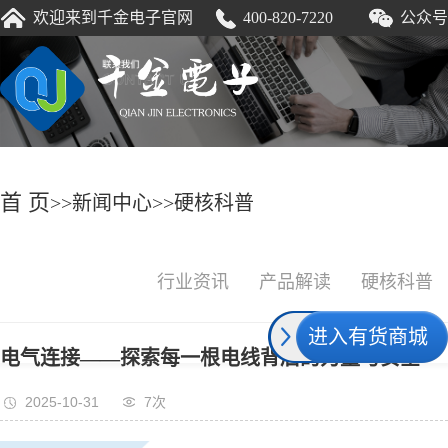
欢迎来到千金电子官网
400-820-7220
公众号
网站首页
关于华体会
华体会
首 页
>>
新闻中心
>>
硬核科普
(中国)
国)
行业资讯
产品解读
硬核科普
进入有货商城
电气连接——探索每一根电线背后的力量与安全
2025-10-31
7次