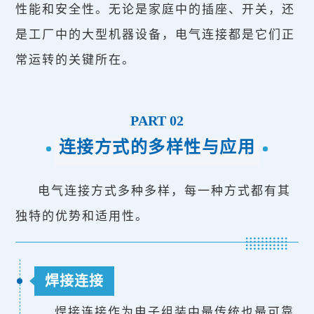
性能和安全性。无论是家庭中的插座、开关，还
是工厂中的大型机器设备，电气连接都是它们正
常运转的关键所在。
PART
0
2
连接方式的多样性与应用
电气连接方式多种多样，每一种方式都有其
独特的优势和适用性。
焊接连接
焊接连接作为电子组装中最传统也最可靠