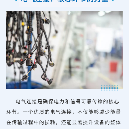
电气连接是确保电力和信号可靠传输的核心
环节。一个优质的电气连接，不仅能够减少能量
在传输过程中的损耗，还能显著提升设备的整体