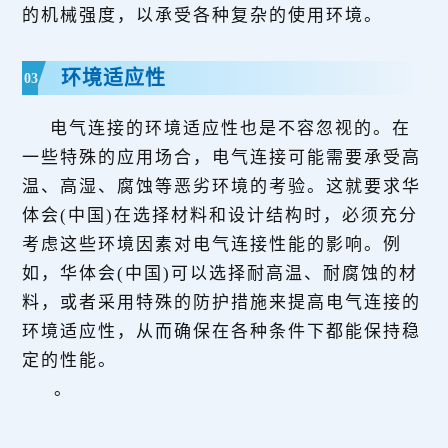
的机械强度，以承受各种复杂的使用环境。
环境适应性
0
3
电气连接的环境适应性也是不容忽视的。在
一些特殊的应用场合，电气连接可能需要承受高
温、高湿、腐蚀等恶劣环境的考验。这就要求华
体会(中国)在选择材料和设计结构时，必须充分
考虑这些环境因素对电气连接性能的影响。例
如，华体会(中国)可以选择耐高温、耐腐蚀的材
料，或者采用特殊的防护措施来提
高电气连接的
环境适应性，从而确保在各种条件下都能保持稳
定的性能。
。